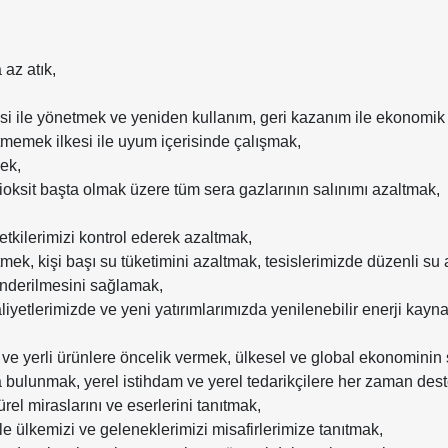
 az atık,
kesi ile yönetmek ve yeniden kullanım, geri kazanım ile ekonomi
tmemek ilkesi ile uyum içerisinde çalışmak,
mek,
ksit başta olmak üzere tüm sera gazlarının salınımı azaltmak,
etkilerimizi kontrol ederek azaltmak,
mek, kişi başı su tüketimini azaltmak, tesislerimizde düzenli su a
önderilmesini sağlamak,
aliyetlerimizde ve yeni yatırımlarımızda yenilenebilir enerji kay
el ve yerli ürünlere öncelik vermek, ülkesel ve global ekonomini
 bulunmak, yerel istihdam ve yerel tedarikçilere her zaman des
̈rel miraslarını ve eserlerini tanıtmak,
ile ülkemizi ve geleneklerimizi misafirlerimize tanıtmak,