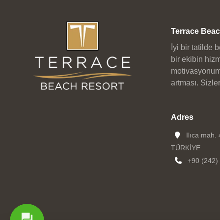
Terrace Beac
İyi bir tatild
bir ekibin hiz
motivasyonumuz
artması. Sizle
Adres
Ilıca mah.
TÜRKİYE
+90 (242)