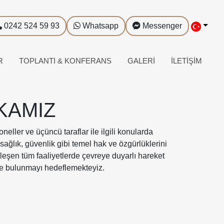
0242 524 59 93
Whatsapp
Messenger
R
TOPLANTI & KONFERANS
GALERI
İLETIŞIM
KAMIZ
eller ve üçüncü taraflar ile ilgili konularda
l, sağlık, güvenlik gibi temel hak ve özgürlüklerini
kleşen tüm faaliyetlerde çevreye duyarlı hareket
rde bulunmayı hedeflemekteyiz.