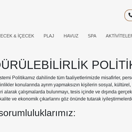
YECEK & İÇECEK
PLAJ
HAVUZ
SPA
AKTIVITELE
ÜRÜLEBİLİRLİK POLİTİ
emi Politikamız dahilinde tüm faaliyetlerimizde misafirler, person
yetkinlikler konularında ayrım yapmaksızın kişilerin sosyal, kültüre
eri alarak çalışmalarda bulunmayı, tesis içinde ve dışında gerçe
n kalite ve ekonomik çıkarlarını göz önünde tutarak iyileştirmele
sorumluluklarımız: