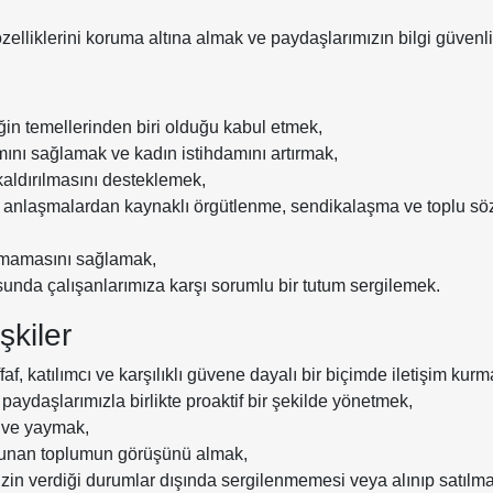
irlik özelliklerini koruma altına almak ve paydaşlarımızın bilgi güve
irliğin temellerinden biri olduğu kabul etmek,
ımını sağlamak ve kadın istihdamını artırmak,
 kaldırılmasını desteklemek,
ı anlaşmalardan kaynaklı örgütlenme, sendikalaşma ve toplu söz
 olmamasını sağlamak,
unda çalışanlarımıza karşı sorumlu bir tutum sergilemek.
şkiler
af, katılımcı ve karşılıklı güvene dayalı bir biçimde iletişim kurm
paydaşlarımızla birlikte proaktif bir şekilde yönetmek,
ek ve yaymak,
lunan toplumun görüşünü almak,
rın izin verdiği durumlar dışında sergilenmemesi veya alınıp satı