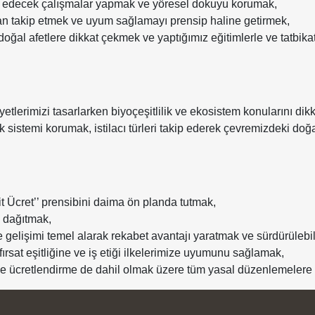
tki edecek çalışmalar yapmak ve yöresel dokuyu korumak,
dan takip etmek ve uyum sağlamayı prensip haline getirmek,
 doğal afetlere dikkat çekmek ve yaptığımız eğitimlerle ve tatbikat
iyetlerimizi tasarlarken biyoçeşitlilik ve ekosistem konularını di
k sistemi korumak, istilacı türleri takip ederek çevremizdeki doğa
şit Ücret’’ prensibini daima ön planda tutmak,
 dağıtmak,
e gelişimi temel alarak rekabet avantajı yaratmak ve sürdürülebil
 fırsat eşitliğine ve iş etiği ilkelerimize uyumunu sağlamak,
ve ücretlendirme de dahil olmak üzere tüm yasal düzenlemelere