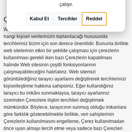
çalışır.
locale=tr_TR
Çerez Tercihleri yönetimi
Kabul Et
Tercihler
Reddet
Web sitemizin tarafınızca kullanıldığı süreç boyunca sizin
hangi kişisel verilerinizin toplanılacağı hususunda
tercihleriniz bizim için son derece önemlidir. Bununla birlikte
web sitelerinin etkin bir şekilde çalışması için çerezlerin
kullanılması gerekli iken bazı Çerezlerin kapatılması
halinde Web sitesinin çeşitli fonksiyonlarının
çalışmayabileceğini hatırlatırız. Web sitemizi
görüntülediğiniz tarayıcı ayarlarını değiştirerek tercihlerinizi
kişiselleştirme hakkına sahipsiniz. Eğer kullandığınız
tarayıcı bu imkânı sunmaktaysa, tarayıcı ayarlarınız
üzerinden Çerezlere ilişkin tercihleri değiştirmek
mümkündür. Böylece, tarayıcının sunmuş olduğu imkanlara
göre farklılık gösterebilmekle birlikte, veri sahiplerinin
Çerezlerin kullanılmasını engelleme, Çerez kullanılmadan
önce uyarı almayı tercih etme veya sadece bazı Çerezleri