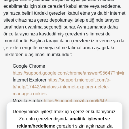
edebilmeniz için size çerezleri kabul etme veya reddetme,
yalnızca belirli türdeki çerezleri kabul etme ya da bir internet
sitesi cihazınıza çerez depolamayı talep ettiğinde tarayıcı
tarafından uyarılma seçeneği sunar. Aynı zamanda daha
önce tarayıcınıza kaydedilmiş çerezlerin silinmesi de
mümkündür. Başlıca tarayıcıların çerezlere izin verme ya da
çerezleri engelleme veya silme talimatlarına aşağıdaki
linklerden ulaşılması mümkündür:
Google Chrome
https://support.google.com/chrome/answer/95647?hl=tr
İnternet Explorer
https://support.microsoft.com/tr-
tr/help/17442/windows-internet-explorer-delete-
manage-cookies
Mozilla Firefox
https://support.mozilla.org/tr/kb/
Çerez%20Yönetimi
Deneyiminizi iyileştirmek için çerezler kullanıyoruz.
Opera
Zorunlu çerezler dışında
analitik
,
işlevsel
ve
http://www.opera.com/help/tutorials/security/privacy
reklam/hedefleme
çerezleri sizin açık rızanızla
Safari
https://support.apple.com/kb/ph19214?