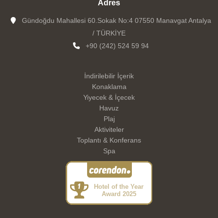
Adres
Gündoğdu Mahallesi 60.Sokak No:4 07550 Manavgat Antalya
/ TÜRKİYE
+90 (242) 524 59 94
İndirilebilir İçerik
Konaklama
Yiyecek & İçecek
Havuz
Plaj
Aktiviteler
Toplantı & Konferans
Spa
Hotel of the Year
Award 2025